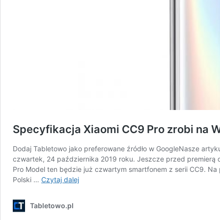
Specyfikacja Xiaomi CC9 Pro zrobi na 
Dodaj Tabletowo jako preferowane źródło w GoogleNasze artykuł
czwartek, 24 października 2019 roku. Jeszcze przed premierą d
Pro Model ten będzie już czwartym smartfonem z serii CC9. Na 
Specyfikacja
Polski …
Czytaj dalej
Xiaomi
CC9
Tabletowo.pl
Pro