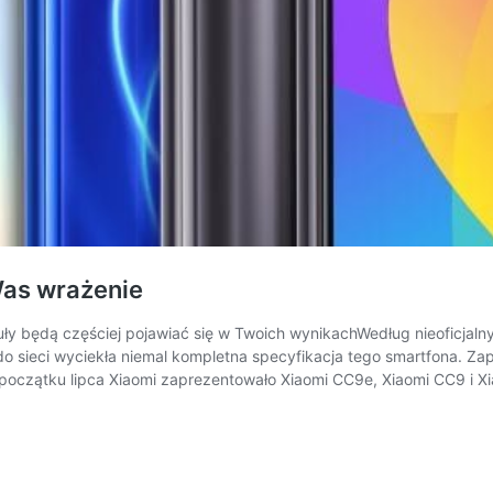
Was wrażenie
y będą częściej pojawiać się w Twoich wynikachWedług nieoficjalnyc
o sieci wyciekła niemal kompletna specyfikacja tego smartfona. Za
początku lipca Xiaomi zaprezentowało Xiaomi CC9e, Xiaomi CC9 i Xia