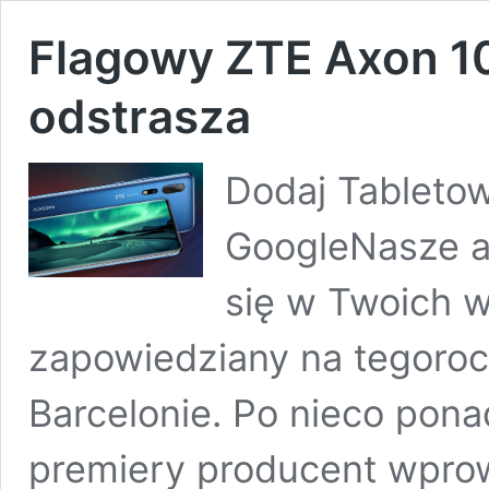
Flagowy ZTE Axon 10
odstrasza
Dodaj Tabletow
GoogleNasze ar
się w Twoich w
zapowiedziany na tegoro
Barcelonie. Po nieco pon
premiery producent wprow