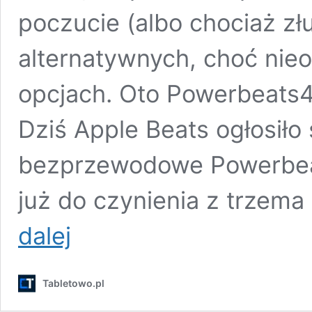
poczucie (albo chociaż zł
alternatywnych, choć nie
opcjach. Oto Powerbeats
Dziś Apple Beats ogłosiło
bezprzewodowe Powerbeats
już do czynienia z trzem
Rzadkość
dalej
u
Apple:
nowe
Tabletowo.pl
słuchawki
Powerbeats